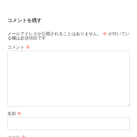
稿
ナ
コメントを残す
ビ
ゲ
メールアドレスが公開されることはありません。
※
が付いてい
る欄は必須項目です
ー
コメント
※
シ
ョ
ン
名前
※