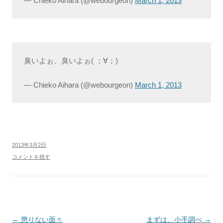
— Chieko Aihara (@webourgeon)
March 1, 2013
臭いよぉ、臭いよぉ( ；∀；)
— Chieko Aihara (@webourgeon)
March 1, 2013
2013年3月2日
コメントを残す
投
←
懲りない面々
まずは、小手調べ
→