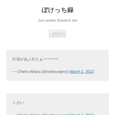
ぼけっち録
Just another Bokettch site
コ
メニュー
ン
テ
ン
ツ
へ
ス
キ
灯油があふれたぁーーーー
ッ
プ
— Chieko Aihara (@webourgeon)
March 1, 2013
くさい