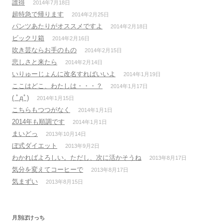
誰得
2014年7月18日
超特急で帰ります
2014年2月25日
パンツあたりがオススメですよ
2014年2月18日
ビックリ箱
2014年2月16日
吹き芸ならお手のもの
2014年2月15日
悲しさと来たら
2014年2月14日
いりゅーじょんに改名すればいいよ
2014年1月19日
ここはどこ、わたしは・・・？
2014年1月17日
( ﾟдﾟ)
2014年1月15日
こちらもつつがなく
2014年1月1日
2014年も順調です
2014年1月1日
まいどっ
2013年10月14日
ぼ式ダイエット
2013年9月2日
わかればよろしい。ただし、次に活かそうね
2013年8月17日
気分を変えてコーヒーで
2013年8月17日
気まずい
2013年8月15日
月別ぼけっち