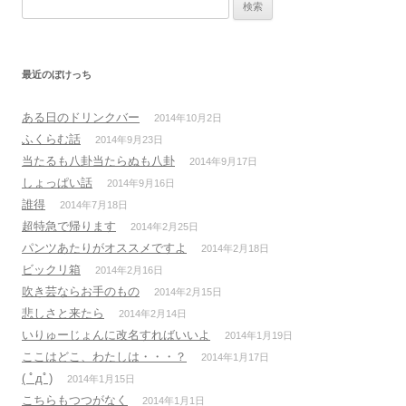
検
索:
最近のぼけっち
ある日のドリンクバー
2014年10月2日
ふくらむ話
2014年9月23日
当たるも八卦当たらぬも八卦
2014年9月17日
しょっぱい話
2014年9月16日
誰得
2014年7月18日
超特急で帰ります
2014年2月25日
パンツあたりがオススメですよ
2014年2月18日
ビックリ箱
2014年2月16日
吹き芸ならお手のもの
2014年2月15日
悲しさと来たら
2014年2月14日
いりゅーじょんに改名すればいいよ
2014年1月19日
ここはどこ、わたしは・・・？
2014年1月17日
( ﾟдﾟ)
2014年1月15日
こちらもつつがなく
2014年1月1日