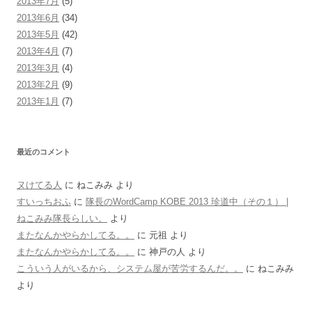
2013年7月
(5)
2013年6月
(34)
2013年5月
(42)
2013年4月
(7)
2013年3月
(4)
2013年2月
(9)
2013年1月
(7)
最近のコメント
ヌけてる人
に
ねこみみ
より
すいっちおふ
に
隊長のWordCamp KOBE 2013 珍道中（その１） |
ねこみみ隊長らしい。
より
またなんかやらかしてる。。
に
元祖
より
またなんかやらかしてる。。
に
神戸の人
より
こういう人がいるから、システム屋が苦労するんだ。。
に
ねこみみ
より