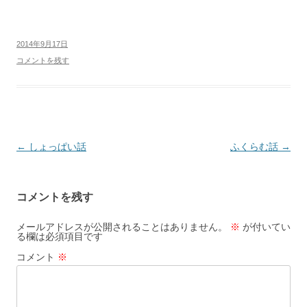
2014年9月17日
コメントを残す
投
←
しょっぱい話
ふくらむ話
→
稿
ナ
コメントを残す
ビ
ゲ
メールアドレスが公開されることはありません。
※
が付いてい
る欄は必須項目です
ー
コメント
※
シ
ョ
ン