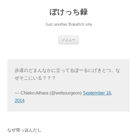
ぼけっち録
Just another Bokettch site
コ
メニュー
ン
テ
ン
ツ
へ
ス
キ
歩道のどまんなかに立ってるぽーるにげきとつ。な
ッ
プ
ぜそこにいる？？？
— Chieko Aihara (@webourgeon)
September 16,
2014
なぜ突っ込んだし