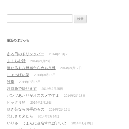
検
索:
最近のぼけっち
ある日のドリンクバー
2014年10月2日
ふくらむ話
2014年9月23日
当たるも八卦当たらぬも八卦
2014年9月17日
しょっぱい話
2014年9月16日
誰得
2014年7月18日
超特急で帰ります
2014年2月25日
パンツあたりがオススメですよ
2014年2月18日
ビックリ箱
2014年2月16日
吹き芸ならお手のもの
2014年2月15日
悲しさと来たら
2014年2月14日
いりゅーじょんに改名すればいいよ
2014年1月19日