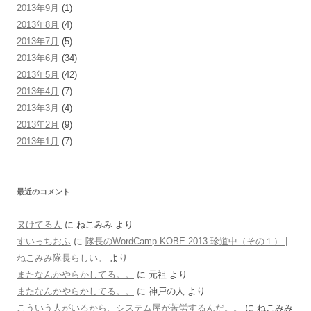
2013年9月
(1)
2013年8月
(4)
2013年7月
(5)
2013年6月
(34)
2013年5月
(42)
2013年4月
(7)
2013年3月
(4)
2013年2月
(9)
2013年1月
(7)
最近のコメント
ヌけてる人
に
ねこみみ
より
すいっちおふ
に
隊長のWordCamp KOBE 2013 珍道中（その１） |
ねこみみ隊長らしい。
より
またなんかやらかしてる。。
に
元祖
より
またなんかやらかしてる。。
に
神戸の人
より
こういう人がいるから、システム屋が苦労するんだ。。
に
ねこみみ