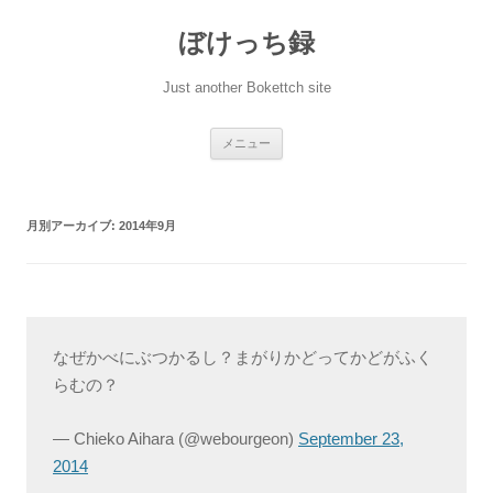
ぼけっち録
Just another Bokettch site
コ
メニュー
ン
テ
ン
ツ
へ
月別アーカイブ:
2014年9月
ス
キ
ッ
プ
なぜかべにぶつかるし？まがりかどってかどがふく
らむの？
— Chieko Aihara (@webourgeon)
September 23,
2014