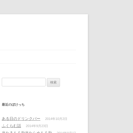
検
索:
最近のぼけっち
ある日のドリンクバー
2014年10月2日
ふくらむ話
2014年9月23日
当たるも八卦当たらぬも八卦