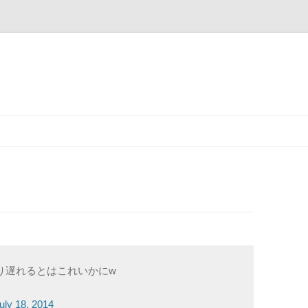
コ
ン
テ
ン
ツ
へ
ス
キ
ッ
プ
り遅れるとはこれいかにw
uly 18, 2014