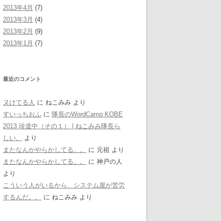
2013年4月
(7)
2013年3月
(4)
2013年2月
(9)
2013年1月
(7)
最近のコメント
ヌけてる人
に
ねこみみ
より
すいっちおふ
に
隊長のWordCamp KOBE
2013 珍道中（その１） | ねこみみ隊長ら
しい。
より
またなんかやらかしてる。。
に
元祖
より
またなんかやらかしてる。。
に
神戸の人
より
こういう人がいるから、システム屋が苦労
するんだ。。
に
ねこみみ
より