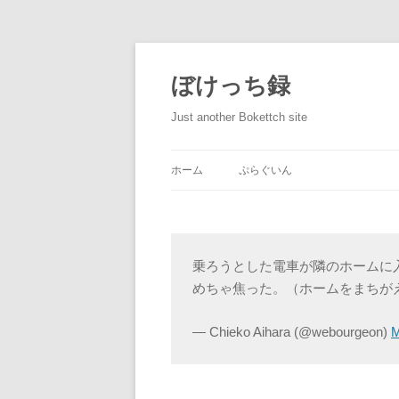
ぼけっち録
Just another Bokettch site
ホーム
ぷらぐいん
乗ろうとした電車が隣のホームに
めちゃ焦った。（ホームをまちが
— Chieko Aihara (@webourgeon)
M