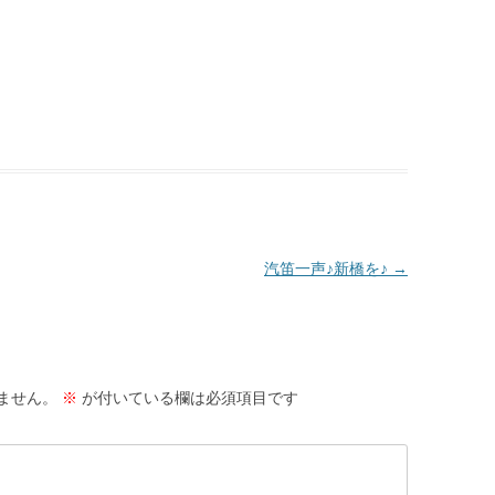
汽笛一声♪新橋を♪
→
ません。
※
が付いている欄は必須項目です