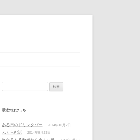
検
索:
最近のぼけっち
ある日のドリンクバー
2014年10月2日
ふくらむ話
2014年9月23日
当たるも八卦当たらぬも八卦