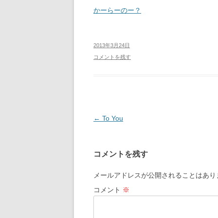
かーらーのー？
2013年3月24日
コメントを残す
投
←
To You
稿
ナ
コメントを残す
ビ
ゲ
メールアドレスが公開されることはあり
ー
コメント
※
シ
ョ