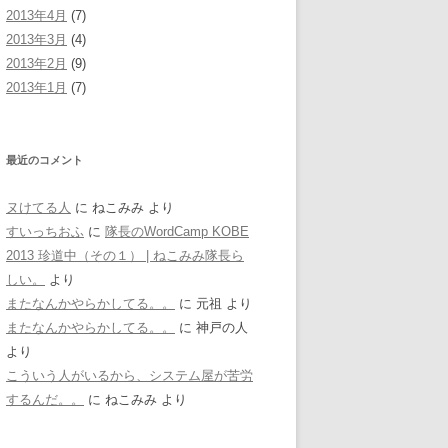
2013年4月
(7)
2013年3月
(4)
2013年2月
(9)
2013年1月
(7)
最近のコメント
ヌけてる人
に
ねこみみ
より
すいっちおふ
に
隊長のWordCamp KOBE
2013 珍道中（その１） | ねこみみ隊長ら
しい。
より
またなんかやらかしてる。。
に
元祖
より
またなんかやらかしてる。。
に
神戸の人
より
こういう人がいるから、システム屋が苦労
するんだ。。
に
ねこみみ
より