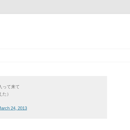
コ
ン
テ
ン
ツ
へ
ス
キ
ッ
入って来て
プ
えた）
arch 24, 2013