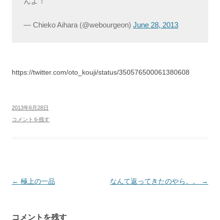
んよ！
— Chieko Aihara (@webourgeon)
June 28, 2013
https://twitter.com/oto_kouji/status/350576500061380608
2013年6月28日
コメントを残す
投
←
極上の一品
なんて返ってきたのやら。。
→
稿
ナ
コメントを残す