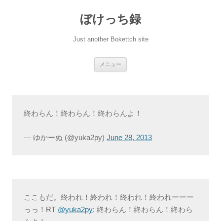
ぼけっち録
Just another Bokettch site
コ
メニュー
ン
テ
ン
ツ
へ
ス
キ
終わらん！終わらん！終わらんよ！
ッ
プ
— ゆかーぬ (@yuka2py)
June 28, 2013
ここもだ。終われ！終われ！終われ！終われーーー
っっ！RT
@yuka2py
: 終わらん！終わらん！終わら