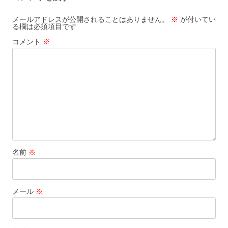
ビ
ゲ
メールアドレスが公開されることはありません。
※
が付いてい
る欄は必須項目です
ー
コメント
※
シ
ョ
ン
名前
※
メール
※