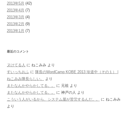
2013年5月
(42)
2013年4月
(7)
2013年3月
(4)
2013年2月
(9)
2013年1月
(7)
最近のコメント
ヌけてる人
に
ねこみみ
より
すいっちおふ
に
隊長のWordCamp KOBE 2013 珍道中（その１） |
ねこみみ隊長らしい。
より
またなんかやらかしてる。。
に
元祖
より
またなんかやらかしてる。。
に
神戸の人
より
こういう人がいるから、システム屋が苦労するんだ。。
に
ねこみみ
より