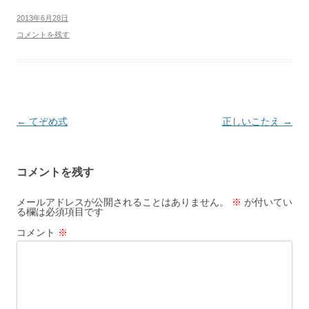
2013年6月28日
コメントを残す
投
←
てぞめ式
正しいこたえ
→
稿
ナ
コメントを残す
ビ
ゲ
メールアドレスが公開されることはありません。
※
が付いてい
る欄は必須項目です
ー
コメント
※
シ
ョ
ン