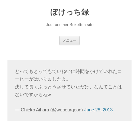
ぼけっち録
Just another Bokettch site
コ
メニュー
ン
テ
ン
ツ
へ
ス
キ
とってもとってもていねいに時間をかけていれたコ
ッ
プ
ーヒーがはいりましたよ。
決して長くふっとうさせていただけ、なんてことは
ないですからねw
— Chieko Aihara (@webourgeon)
June 28, 2013