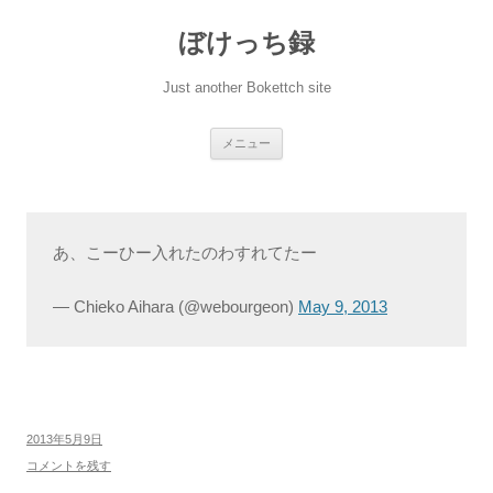
ぼけっち録
Just another Bokettch site
コ
メニュー
ン
テ
ン
ツ
へ
ス
キ
あ、こーひー入れたのわすれてたー
ッ
プ
— Chieko Aihara (@webourgeon)
May 9, 2013
2013年5月9日
コメントを残す