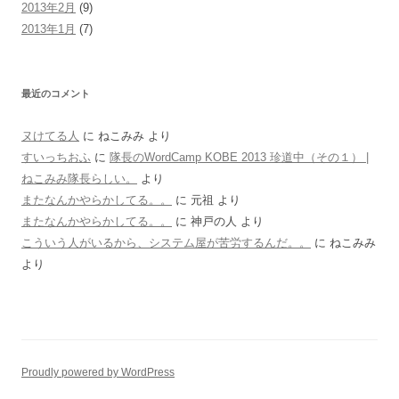
2013年2月
(9)
2013年1月
(7)
最近のコメント
ヌけてる人
に
ねこみみ
より
すいっちおふ
に
隊長のWordCamp KOBE 2013 珍道中（その１） |
ねこみみ隊長らしい。
より
またなんかやらかしてる。。
に
元祖
より
またなんかやらかしてる。。
に
神戸の人
より
こういう人がいるから、システム屋が苦労するんだ。。
に
ねこみみ
より
Proudly powered by WordPress