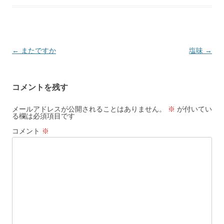
投
←
またですか
塩味
→
稿
ナ
コメントを残す
ビ
ゲ
メールアドレスが公開されることはありません。
※
が付いてい
る欄は必須項目です
ー
コメント
※
シ
ョ
ン