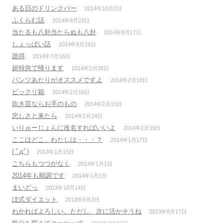
ある日のドリンクバー
2014年10月2日
ふくらむ話
2014年9月23日
当たるも八卦当たらぬも八卦
2014年9月17日
しょっぱい話
2014年9月16日
誰得
2014年7月18日
超特急で帰ります
2014年2月25日
パンツあたりがオススメですよ
2014年2月18日
ビックリ箱
2014年2月16日
吹き芸ならお手のもの
2014年2月15日
悲しさと来たら
2014年2月14日
いりゅーじょんに改名すればいいよ
2014年1月19日
ここはどこ、わたしは・・・？
2014年1月17日
( ﾟдﾟ)
2014年1月15日
こちらもつつがなく
2014年1月1日
2014年も順調です
2014年1月1日
まいどっ
2013年10月14日
ぼ式ダイエット
2013年9月2日
わかればよろしい。ただし、次に活かそうね
2013年8月17日