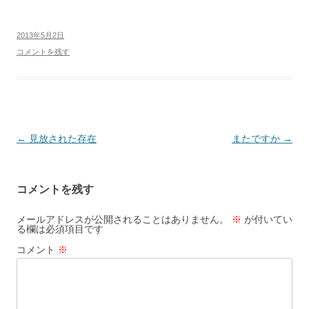
2013年5月2日
コメントを残す
投
←
見放された存在
またですか
→
稿
ナ
コメントを残す
ビ
ゲ
メールアドレスが公開されることはありません。
※
が付いてい
る欄は必須項目です
ー
コメント
※
シ
ョ
ン