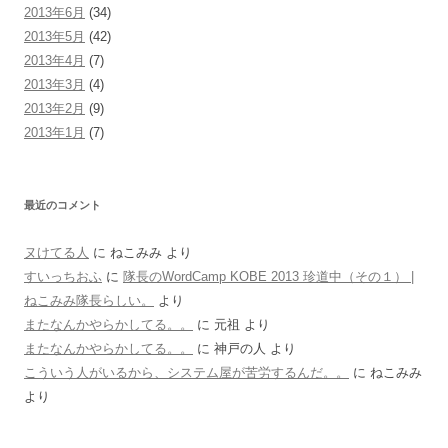
2013年6月
(34)
2013年5月
(42)
2013年4月
(7)
2013年3月
(4)
2013年2月
(9)
2013年1月
(7)
最近のコメント
ヌけてる人
に
ねこみみ
より
すいっちおふ
に
隊長のWordCamp KOBE 2013 珍道中（その１） |
ねこみみ隊長らしい。
より
またなんかやらかしてる。。
に
元祖
より
またなんかやらかしてる。。
に
神戸の人
より
こういう人がいるから、システム屋が苦労するんだ。。
に
ねこみみ
より