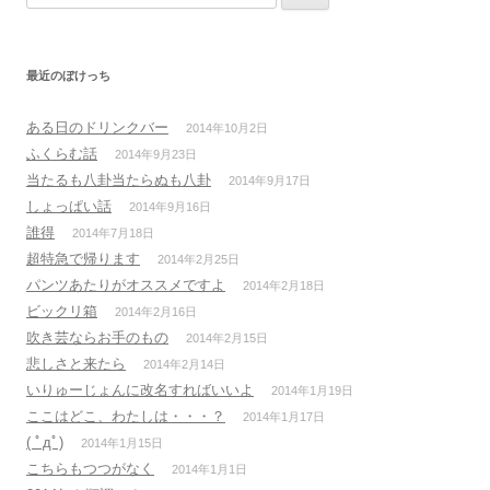
索:
最近のぼけっち
ある日のドリンクバー
2014年10月2日
ふくらむ話
2014年9月23日
当たるも八卦当たらぬも八卦
2014年9月17日
しょっぱい話
2014年9月16日
誰得
2014年7月18日
超特急で帰ります
2014年2月25日
パンツあたりがオススメですよ
2014年2月18日
ビックリ箱
2014年2月16日
吹き芸ならお手のもの
2014年2月15日
悲しさと来たら
2014年2月14日
いりゅーじょんに改名すればいいよ
2014年1月19日
ここはどこ、わたしは・・・？
2014年1月17日
( ﾟдﾟ)
2014年1月15日
こちらもつつがなく
2014年1月1日