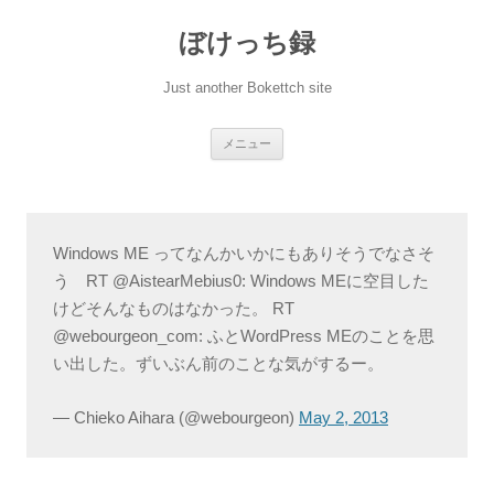
ぼけっち録
Just another Bokettch site
コ
メニュー
ン
テ
ン
ツ
へ
ス
キ
Windows ME ってなんかいかにもありそうでなさそ
ッ
プ
う RT @AistearMebius0: Windows MEに空目した
けどそんなものはなかった。 RT
@webourgeon_com: ふとWordPress MEのことを思
い出した。ずいぶん前のことな気がするー。
— Chieko Aihara (@webourgeon)
May 2, 2013