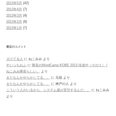
2013年5月
(42)
2013年4月
(7)
2013年3月
(4)
2013年2月
(9)
2013年1月
(7)
最近のコメント
ヌけてる人
に
ねこみみ
より
すいっちおふ
に
隊長のWordCamp KOBE 2013 珍道中（その１） |
ねこみみ隊長らしい。
より
またなんかやらかしてる。。
に
元祖
より
またなんかやらかしてる。。
に
神戸の人
より
こういう人がいるから、システム屋が苦労するんだ。。
に
ねこみみ
より