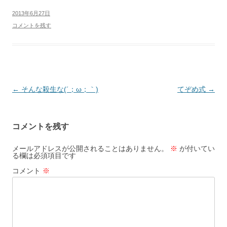
2013年6月27日
コメントを残す
投
←
そんな殺生な(´；ω；｀)
てぞめ式
→
稿
ナ
コメントを残す
ビ
ゲ
メールアドレスが公開されることはありません。
※
が付いてい
る欄は必須項目です
ー
コメント
※
シ
ョ
ン