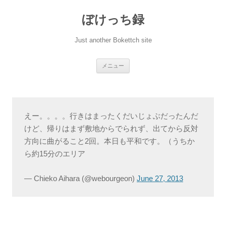
ぼけっち録
Just another Bokettch site
コ
メニュー
ン
テ
ン
ツ
へ
ス
キ
えー。。。。行きはまったくだいじょぶだったんだ
ッ
プ
けど、帰りはまず敷地からでられず、出てから反対
方向に曲がること2回。本日も平和です。（うちか
ら約15分のエリア
— Chieko Aihara (@webourgeon)
June 27, 2013