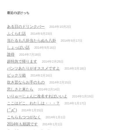
最近のぼけっち
ある日のドリンクバー
2014年10月2日
ふくらむ話
2014年9月23日
当たるも八卦当たらぬも八卦
2014年9月17日
しょっぱい話
2014年9月16日
誰得
2014年7月18日
超特急で帰ります
2014年2月25日
パンツあたりがオススメですよ
2014年2月18日
ビックリ箱
2014年2月16日
吹き芸ならお手のもの
2014年2月15日
悲しさと来たら
2014年2月14日
いりゅーじょんに改名すればいいよ
2014年1月19日
ここはどこ、わたしは・・・？
2014年1月17日
( ﾟдﾟ)
2014年1月15日
こちらもつつがなく
2014年1月1日
2014年も順調です
2014年1月1日