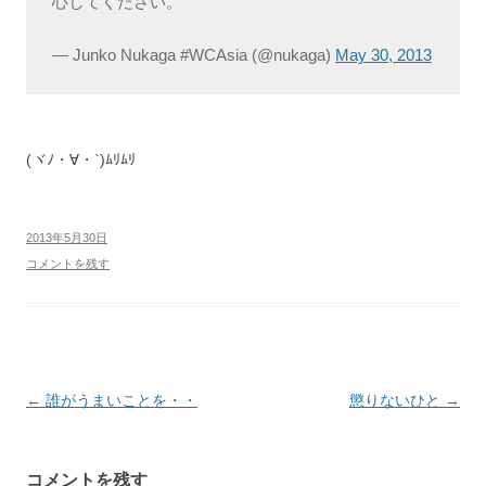
心してください。
— Junko Nukaga #WCAsia (@nukaga)
May 30, 2013
(ヾﾉ・∀・`)ﾑﾘﾑﾘ
2013年5月30日
コメントを残す
投
←
誰がうまいことを・・
懲りないひと
→
稿
ナ
コメントを残す