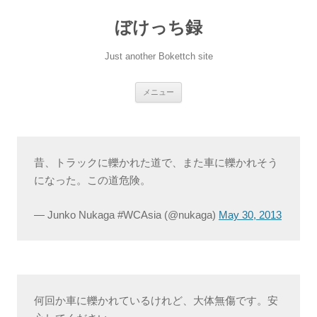
ぼけっち録
Just another Bokettch site
コ
メニュー
ン
テ
ン
ツ
へ
ス
キ
昔、トラックに轢かれた道で、また車に轢かれそう
ッ
プ
になった。この道危険。
— Junko Nukaga #WCAsia (@nukaga)
May 30, 2013
何回か車に轢かれているけれど、大体無傷です。安