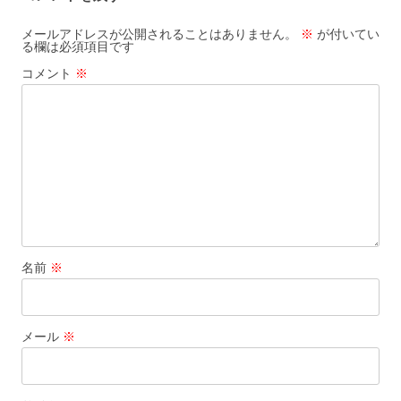
ビ
ゲ
メールアドレスが公開されることはありません。
※
が付いてい
る欄は必須項目です
ー
コメント
※
シ
ョ
ン
名前
※
メール
※