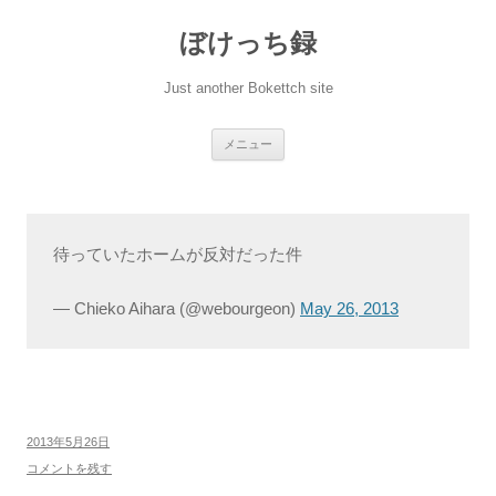
ぼけっち録
Just another Bokettch site
コ
メニュー
ン
テ
ン
ツ
へ
ス
キ
待っていたホームが反対だった件
ッ
プ
— Chieko Aihara (@webourgeon)
May 26, 2013
2013年5月26日
コメントを残す