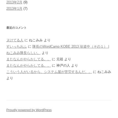
2013年2月
(9)
2013年1月
(7)
最近のコメント
ヌけてる人
に
ねこみみ
より
すいっちおふ
に
隊長のWordCamp KOBE 2013 珍道中（その１） |
ねこみみ隊長らしい。
より
またなんかやらかしてる。。
に
元祖
より
またなんかやらかしてる。。
に
神戸の人
より
こういう人がいるから、システム屋が苦労するんだ。。
に
ねこみみ
より
Proudly powered by WordPress