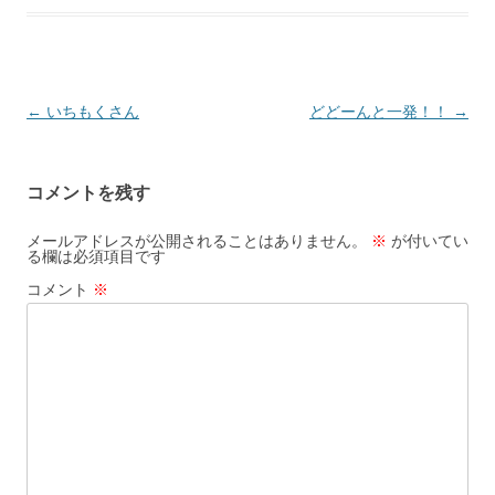
投
←
いちもくさん
どどーんと一発！！
→
稿
ナ
コメントを残す
ビ
ゲ
メールアドレスが公開されることはありません。
※
が付いてい
る欄は必須項目です
ー
コメント
※
シ
ョ
ン