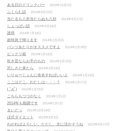
ある日のドリンクバー
2014年10月2日
ふくらむ話
2014年9月23日
当たるも八卦当たらぬも八卦
2014年9月17日
しょっぱい話
2014年9月16日
誰得
2014年7月18日
超特急で帰ります
2014年2月25日
パンツあたりがオススメですよ
2014年2月18日
ビックリ箱
2014年2月16日
吹き芸ならお手のもの
2014年2月15日
悲しさと来たら
2014年2月14日
いりゅーじょんに改名すればいいよ
2014年1月19日
ここはどこ、わたしは・・・？
2014年1月17日
( ﾟдﾟ)
2014年1月15日
こちらもつつがなく
2014年1月1日
2014年も順調です
2014年1月1日
まいどっ
2013年10月14日
ぼ式ダイエット
2013年9月2日
わかればよろしい。ただし、次に活かそうね
2013年8月17日