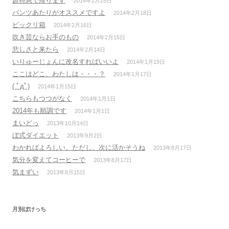
超特急で帰ります
2014年2月25日
パンツあたりがオススメですよ
2014年2月18日
ビックリ箱
2014年2月16日
吹き芸ならお手のもの
2014年2月15日
悲しさと来たら
2014年2月14日
いりゅーじょんに改名すればいいよ
2014年1月19日
ここはどこ、わたしは・・・？
2014年1月17日
( ﾟдﾟ)
2014年1月15日
こちらもつつがなく
2014年1月1日
2014年も順調です
2014年1月1日
まいどっ
2013年10月14日
ぼ式ダイエット
2013年9月2日
わかればよろしい。ただし、次に活かそうね
2013年8月17日
気分を変えてコーヒーで
2013年8月17日
気まずい
2013年8月15日
月別ぼけっち