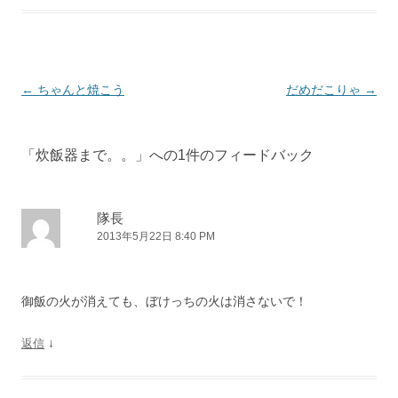
投
←
ちゃんと焼こう
だめだこりゃ
→
稿
ナ
「
炊飯器まで。。
」への1件のフィードバック
ビ
ゲ
ー
隊長
2013年5月22日 8:40 PM
シ
ョ
ン
御飯の火が消えても、ぼけっちの火は消さないで！
↓
返信