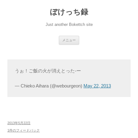
ぼけっち録
Just another Bokettch site
コ
メニュー
ン
テ
ン
ツ
へ
ス
キ
うぉ！ご飯の火が消えとった-ー
ッ
プ
— Chieko Aihara (@webourgeon)
May 22, 2013
2013年5月22日
1件のフィードバック