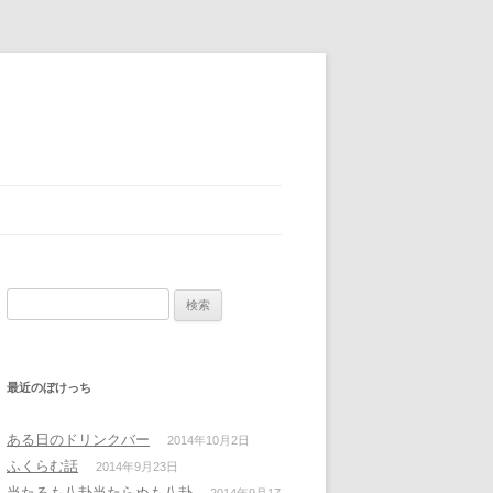
検
索:
最近のぼけっち
ある日のドリンクバー
2014年10月2日
ふくらむ話
2014年9月23日
当たるも八卦当たらぬも八卦