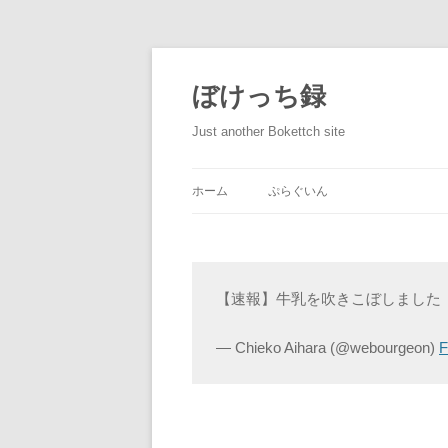
ぼけっち録
Just another Bokettch site
ホーム
ぷらぐいん
【速報】牛乳を吹きこぼしました
— Chieko Aihara (@webourgeon)
F