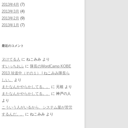
2013年4月
(7)
2013年3月
(4)
2013年2月
(9)
2013年1月
(7)
最近のコメント
ヌけてる人
に
ねこみみ
より
すいっちおふ
に
隊長のWordCamp KOBE
2013 珍道中（その１） | ねこみみ隊長ら
しい。
より
またなんかやらかしてる。。
に
元祖
より
またなんかやらかしてる。。
に
神戸の人
より
こういう人がいるから、システム屋が苦労
するんだ。。
に
ねこみみ
より