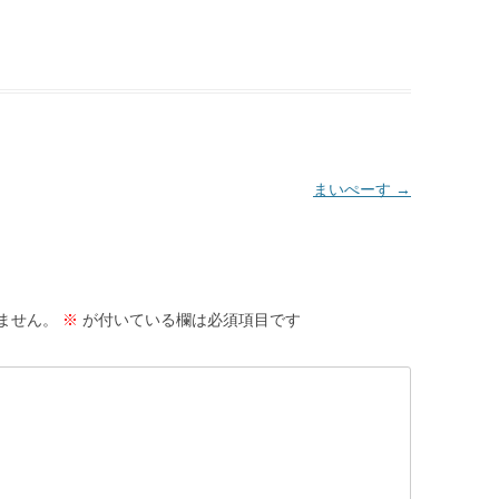
まいぺーす
→
ません。
※
が付いている欄は必須項目です