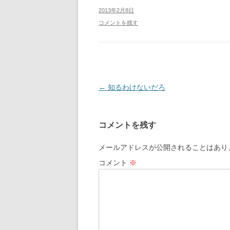
2013年2月8日
コメントを残す
投
←
知るわけないだろ
稿
ナ
コメントを残す
ビ
ゲ
メールアドレスが公開されることはあり
ー
コメント
※
シ
ョ
ン