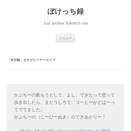
ぼけっち録
Just another Bokettch site
コ
メニュー
ン
テ
ン
ツ
へ
「
未分類
」カテゴリーアーカイブ
ス
キ
ッ
プ
かぷちーの飲もうとして、よし、できたって思って
歩き出したら、まだうしろで、コーヒーがどばーっ
てでてました。
かぷちーの（こーひーぬき）のできあがりー！