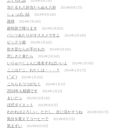
ふくらむ話
2014年9月23日
ン
当たるも八卦当たらぬも八卦
2014年9月17日
しょっぱい話
2014年9月16日
誰得
2014年7月18日
超特急で帰ります
2014年2月25日
パンツあたりがオススメですよ
2014年2月18日
ビックリ箱
2014年2月16日
吹き芸ならお手のもの
2014年2月15日
悲しさと来たら
2014年2月14日
いりゅーじょんに改名すればいいよ
2014年1月19日
ここはどこ、わたしは・・・？
2014年1月17日
( ﾟдﾟ)
2014年1月15日
こちらもつつがなく
2014年1月1日
2014年も順調です
2014年1月1日
まいどっ
2013年10月14日
ぼ式ダイエット
2013年9月2日
わかればよろしい。ただし、次に活かそうね
2013年8月17日
気分を変えてコーヒーで
2013年8月17日
気まずい
2013年8月15日