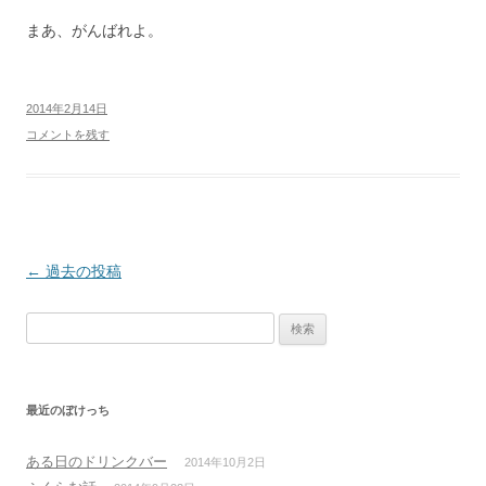
まあ、がんばれよ。
2014年2月14日
コメントを残す
投
←
過去の投稿
稿
検
ナ
索:
ビ
ゲ
最近のぼけっち
ー
シ
ある日のドリンクバー
2014年10月2日
ョ